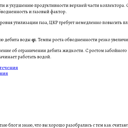
и и ухудшению продуктивности верхней части коллектора. С
обводненность и газовый фактор.
ровня утилизации газа, ЦКР требует немедленно повысить пл
ию дебита воды
q1
. Темпы роста обводненности резко увеличи
ение об ограничении дебита жидкости. С ростом забойного д
начинает работать водой.
течения
ния
ю блог и знаю, что вы хорошо разобрались с тем как считают