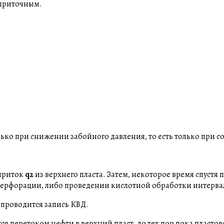
еприточным.
ько при снижении забойного давления, то есть только при 
 приток
q2
из верхнего пласта. Затем, некоторое время спустя
перфорации, либо проведении кислотной обработки интерва
 проводится запись КВД.
я перетоком нефти в верхний пласт, до тех пор пока пластов