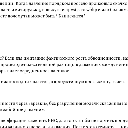
щении. Когда давление порядком просело произошло скачко
аст, имитируя зкц, и вижу в tempest, что wbhp стало больше
аете почему так может быть? Как лечится?
кое? Если для имитации фактического роста обводненности, в
 происходит из-за сильной разницы в давлениях между истинн
р выдает осредненное пластовое.
 нижних водных пластов, в продуктивную просаженную часть.
ности через «врезки», без разрушения модели скважины не 
ро забойное давление.
я перфорации заменять NNC, для того, чтобы не портить про
ии заданного перепада давления. После этого темнота — ни