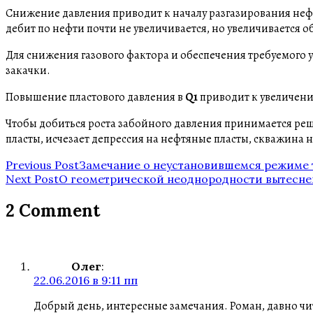
Снижение давления приводит к началу разгазирования нефт
дебит по нефти почти не увеличивается, но увеличивается 
Для снижения газового фактора и обеспечения требуемого у
закачки.
Повышение пластового давления в
Q1
приводит к увеличен
Чтобы добиться роста забойного давления принимается реш
пласты, исчезает депрессия на нефтяные пласты, скважина 
Post
Previous Post
Замечание о неустановившемся режиме 
Next Post
О геометрической неоднородности вытесне
navigation
2 Comment
Олег
:
22.06.2016 в 9:11 пп
Добрый день, интересные замечания. Роман, давно чита