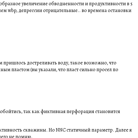
образное увеличение обводненности и продуктивности в 5
 чем wbp, депрессии отрицательные.. во времена остановки
ам пришлось достреливать воду, такое возможно, что
ым пластом (вы указали, что пласт сильно просел по
обойтись, так как фиктивная перфорация становится
дуктивность скважины. Но NNC статичный параметр. Далее я
чего не помню.