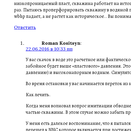
низкопроницаемый пласт, скважина работает на исто
раз. Пытаюсь проперфорировать скважину в водяной пл
wbhp падает, а не растет как историческое.. Вы поним
Ответить
Roman Kositsyn
:
22.06.2016 в 10:33 пп
У вас скачок в воде это расчетное или фактичес
забойное будет выше «пластового» давления. Это
давлению) и высоконапорным водным. Симулято
Во время остановки у вас начинается переток из
Как лечить.
Когда меня волновал вопрос имитиации обводнен
частью скважины. В этом случае можно забыть п
У меня есть далекое воспоминание, что я пыталс
перешел к NNC которое включается при достижен