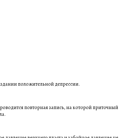
создании положительной депрессии.
 проводится повторная запись, на которой приточный
ла.
ое давление верхнего пласта и забойное давление не