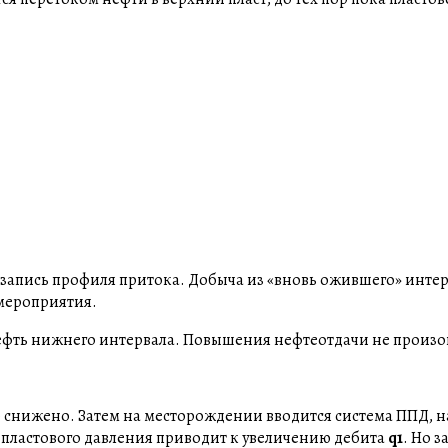
я запись профиля притока. Добыча из «вновь ожившего» инте
мероприятия.
нефть нижнего интервала. Повышения нефтеотдачи не произ
 снижено. Затем на месторождении вводится система ППД, н
 пластового давления приводит к увеличению дебита
q1
. Но 