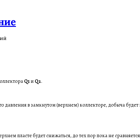
ние
ний
коллектора
Q1
и
Q2
.
ого давления в замкнутом (верхнем) коллекторе, добыча буде
верхнем пласте будет снижаться, до тех пор пока не сравняет