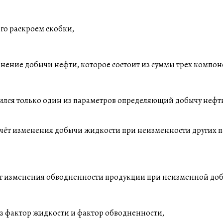
ого раскроем скобки,
енение добычи нефти, которое состоит из суммы трех компон
нился только один из параметров определяющий добычу нефт
счёт изменения добычи жидкости при неизменности других п
чёт изменения обводненности продукции при неизменной до
з фактор жидкости и фактор обводненности,