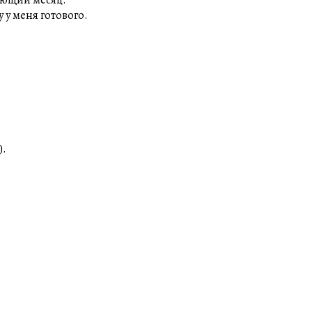
дующий месяц.
 у меня готового.
).