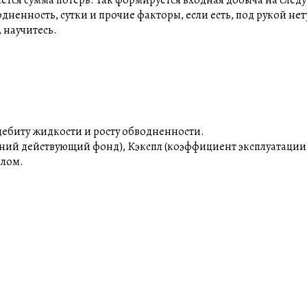
ается сумма потерь. Так формируется входная добыча на сле
ненность, сутки и прочие факторы, если есть, под рукой нету
 научитесь.
дебиту жидкости и росту обводненности.
едний действующий фонд), Кэкспл (коэффициент эксплуатации
елом.