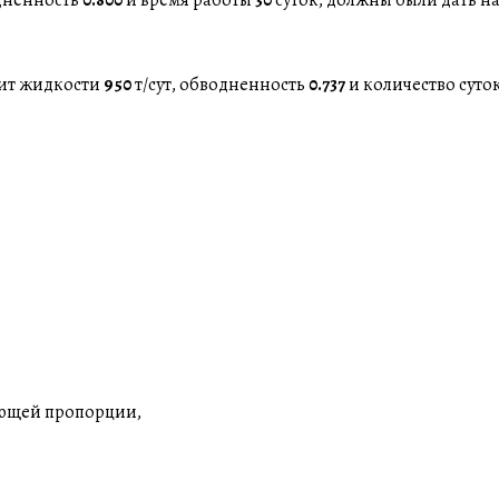
бит жидкости
950
т/сут, обводненность
0.737
и количество суто
ующей пропорции,