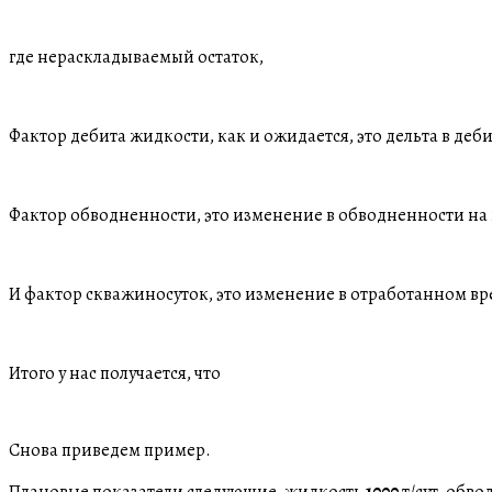
где нераскладываемый остаток,
Фактор дебита жидкости, как и ожидается, это дельта в де
Фактор обводненности, это изменение в обводненности на 
И фактор скважиносуток, это изменение в отработанном в
Итого у нас получается, что
Снова приведем пример.
Плановые показатели следующие, жидкость
1000
т/сут, обв