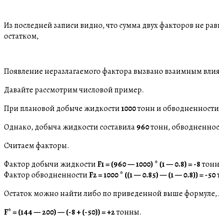
Из последней записи видно, что сумма двух факторов не ра
остатком,
Появление неразлагаемого фактора вызвано взаимным влия
Давайте рассмотрим числовой пример.
При плановой добыче жидкости
1000
тонн и обводненност
Однако, добыча жидкости составила
960
тонн, обводненно
Считаем факторы.
Фактор добычи жидкости
F1 = (960 — 1000) * (1 — 0.8) = -8
тонн
Фактор обводненности
F2 = 1000 * ((1 — 0.85) — (1 — 0.8)) = -50
Остаток можно найти либо по приведенной выше формуле, 
F* = (144 — 200) — (-8 + (-50)) = +2
тонны.