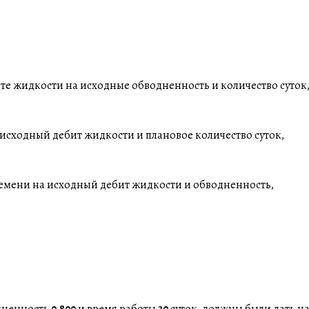
бите жидкости на исходные обводненность и количество суток
исходный дебит жидкости и плановое количество суток,
ремени на исходный дебит жидкости и обводненность,
одненность
0.800
и время работы
30
суток, должны были дать н