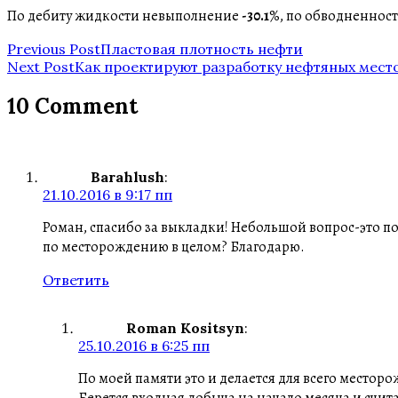
По дебиту жидкости невыполнение
-30.1
%, по обводненнос
Post
Previous Post
Пластовая плотность нефти
Next Post
Как проектируют разработку нефтяных мест
navigation
10 Comment
Barahlush
:
21.10.2016 в 9:17 пп
Роман, спасибо за выкладки! Небольшой вопрос-это по
по месторождению в целом? Благодарю.
Ответить
Roman Kositsyn
:
25.10.2016 в 6:25 пп
По моей памяти это и делается для всего местор