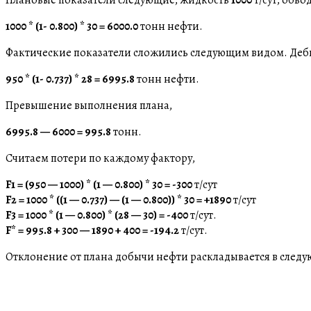
1000 * (1- 0.800) * 30 = 6000.0
тонн нефти.
Фактические показатели сложились следующим видом. Де
950 * (1- 0.737) * 28 = 6995.8
тонн нефти.
Превышение выполнения плана,
6995.8 — 6000 = 995.8
тонн.
Считаем потери по каждому фактору,
F1 = (950 — 1000) * (1 — 0.800) * 30 = -300
т/сут
F2 = 1000 * ((1 — 0.737) — (1 — 0.800)) * 30 = +1890
т/сут
F3 = 1000 * (1 — 0.800) * (28 — 30) = -400
т/сут.
F* = 995.8 + 300 — 1890 + 400 = -194.2
т/сут.
Отклонение от плана добычи нефти раскладывается в след